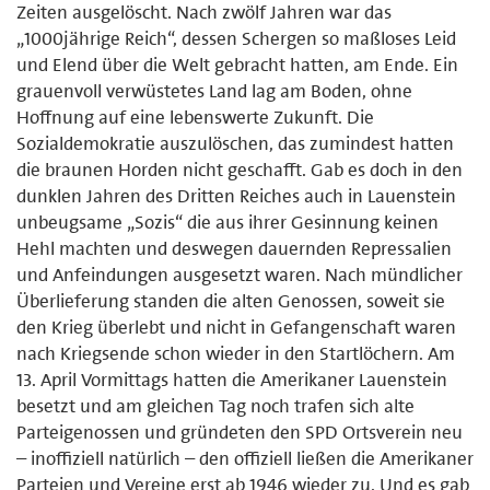
Zeiten ausgelöscht. Nach zwölf Jahren war das
„1000jährige Reich“, dessen Schergen so maß­loses Leid
und Elend über die Welt gebracht hatten, am Ende. Ein
grauenvoll verwüstetes Land lag am Boden, ohne
Hoffnung auf eine lebenswerte Zukunft. Die
Sozialdemokratie auszulöschen, das zumindest hatten
die braunen Horden nicht geschafft. Gab es doch in den
dunklen Jahren des Dritten Reiches auch in Lauenstein
unbeugsame „Sozis“ die aus ihrer Gesinnung keinen
Hehl machten und deswegen dauernden Repressalien
und Anfein­dungen ausgesetzt waren. Nach mündlicher
Überlieferung standen die alten Genossen, soweit sie
den Krieg überlebt und nicht in Gefangenschaft waren
nach Kriegsende schon wieder in den Startlöchern. Am
13. April Vormittags hatten die Amerikaner Lauenstein
besetzt und am gleichen Tag noch trafen sich alte
Parteigenossen und gründeten den SPD Ortsverein neu
– inoffiziell natürlich – den offiziell ließen die Amerikaner
Parteien und Vereine erst ab 1946 wieder zu. Und es gab