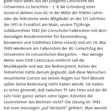
gäbe noch vieles aus der jüngeren Geschichte des
Ortsvereins zu berichten – z. B die Gründung einer
äusserst aktiven Juso AG in der Mitte der 1980er Jahre -
oder die Teilnahme vieler Mitglieder an der 125 Jahrfeier
der SPD in Frankfurt am Main, unsere 75jährige
Jubiläumsfeier 1982 (im Grenzhotel Falkenstein mit dem
damaligen Bundesminister für Raumordnung,
Bauwesen und Städtebau Dieter Haack) und am 28. Mai
1989 wiederum am Falkenstein der 80. Geburtstag des
Ortsvereins im romantischen Biergarten. – Nur wenige
Meter vom DDR Grenzzaun entfernt saß die
Musikkapelle und war das Rednerpotest. Keiner der
Teilnehmer hätte damals geglaubt, daß diese Menschen
verachtente Grenze vor seinen Augen nur fünf Monate
später keine Bedeutung mehr haben würde. Sie haben
es sicher gemerkt, daß zwischen 75 Jahr Feier und der 80
Jahr Feier ganze sieben Jahre lagen. Könnten die
Lauensteiner das Rechnen nicht? Die Lösung ist: 1982
hat man sozusagen „auf Verdacht“ gefeiert. Man wusste