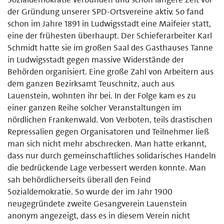
der Gründung unserer SPD-Ortsver­eine aktiv. So fand
schon im Jahre 1891 in Ludwigsstadt eine Maifeier statt,
eine der frühesten überhaupt. Der Schieferarbeiter Karl
Schmidt hatte sie im großen Saal des Gasthauses Tanne
in Ludwigsstadt gegen massive Widerstände der
Behörden organisiert. Eine große Zahl von Arbeitern aus
dem ganzen Bezirksamt Teuschnitz, auch aus
Lauenstein, wohnten ihr bei. In der Folge kam es zu
einer ganzen Reihe solcher Veranstaltungen im
nördlichen Fran­kenwald. Von Verboten, teils drastischen
Repressalien gegen Organisato­ren und Teilnehmer ließ
man sich nicht mehr abschrecken. Man hatte er­kannt,
dass nur durch gemeinschaftliches solidarisches Handeln
die be­drückende Lage verbessert werden konnte. Man
sah behördlicherseits überall den Feind
Sozialdemokratie. So wurde der im Jahr 1900
neugegründete zweite Gesangverein Lauenstein
anonym angezeigt, dass es in diesem Verein nicht