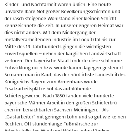
Kinder- und Nachtarbeit waren üblich. Eine heute
unvorstellbare Not großer Bevölkerungsschichten und
der rasch steigende Wohlstand einer kleinen Schicht
kennzeichnete die Zeit. In unserer engeren Heimat war
dies nicht anders. Mit dem Niedergang der
metallverarbeitenden Industrie im Loquitztal bis zur
Mitte des 19. Jahrhunderts gingen die wichtigsten
Erwerbsquellen – neben der kärglichen Landwirtschaft -
verloren. Der bayerische Staat för­derte diese schlimme
Entwicklung noch bzw. wurde kaum dagegen gesteu­ert.
So nahm man in Kauf, das der nördlichste Landesteil des
Königreichs Bayern zum Armenhaus wurde.
Ersatzarbeitsplätze bot das aufblühende
Schiefergewerbe. Nach 1850 fan­den viele hunderte
bayerische Männer Arbeit in den großen Schieferbrü­
chen im benachbarten Sachsen-Meiningen. - Als
„Gastarbeiter“ mit gerin­gem Lohn und so gut wie keinen
Rechten. Oft stundenlange Fußmärsche zur
Arbeitsstelle, bei Wind und Wetter, zehnstündige