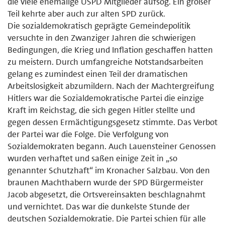
die viele ehemalige USPD Mitglieder aufsog. Ein großer
Teil kehrte aber auch zur alten SPD zurück.
Die sozialdemokratisch geprägte Gemeindepolitik
versuchte in den Zwan­ziger Jahren die schwierigen
Bedingungen, die Krieg und Inflation ge­schaffen hatten
zu meistern. Durch umfangreiche Notstandsarbeiten
gelang es zumindest einen Teil der dramatischen
Arbeitslosigkeit abzumildern. Nach der Machtergreifung
Hitlers war die Sozialdemokratische Partei die einzige
Kraft im Reichstag, die sich gegen Hitler stellte und
gegen dessen Ermächtigungsgesetz stimmte. Das Verbot
der Partei war die Folge. Die Verfolgung von
Sozialdemokraten begann. Auch Lauensteiner Genossen
wurden verhaftet und saßen einige Zeit in „so
genannter Schutzhaft“ im Kronacher Salzbau. Von den
braunen Machthabern wurde der SPD Bür­germeister
Jacob abgesetzt, die Ortsvereinsakten beschlagnahmt
und ver­nichtet. Das war die dunkelste Stunde der
deutschen Sozialdemokratie. Die Partei schien für alle