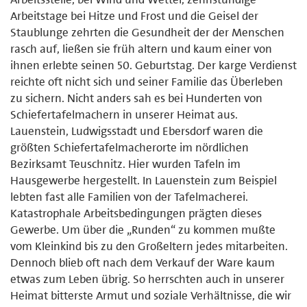
Arbeitstage bei Hitze und Frost und die Geisel der
Staublun­ge zehrten die Gesundheit der der Menschen
rasch auf, ließen sie früh al­tern und kaum einer von
ihnen erlebte seinen 50. Geburtstag. Der karge Verdienst
reichte oft nicht sich und seiner Familie das Überleben
zu si­chern. Nicht anders sah es bei Hunderten von
Schiefertafelmachern in unserer Heimat aus.
Lauenstein, Ludwigsstadt und Ebersdorf waren die
größten Schiefertafel­macherorte im nördlichen
Bezirksamt Teuschnitz. Hier wurden Tafeln im
Hausgewerbe hergestellt. In Lauenstein zum Beispiel
lebten fast alle Familien von der Tafelmacherei.
Katastrophale Arbeitsbedingungen prägten dieses
Gewerbe. Um über die „Runden“ zu kommen mußte
vom Kleinkind bis zu den Großeltern jedes mitarbeiten.
Dennoch blieb oft nach dem Verkauf der Ware kaum
etwas zum Leben übrig. So herrschten auch in unserer
Heimat bitterste Armut und soziale Verhält­nisse, die wir